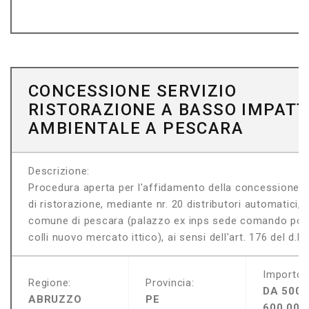
CONCESSIONE SERVIZIO
RISTORAZIONE A BASSO IMPAT
AMBIENTALE A PESCARA
Descrizione:
Procedura aperta per l'affidamento della concessione d
di ristorazione, mediante nr. 20 distributori automatici, u
comune di pescara (palazzo ex inps sede comando poli
colli nuovo mercato ittico), ai sensi dell'art. 176 del d.l
Importo:
Regione:
Provincia:
DA 500.
ABRUZZO
PE
600.000