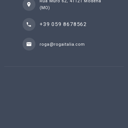
Rua Muro 62, 41121 Modena
(MO)
+39 059 8678562
roga@rogaitalia.com