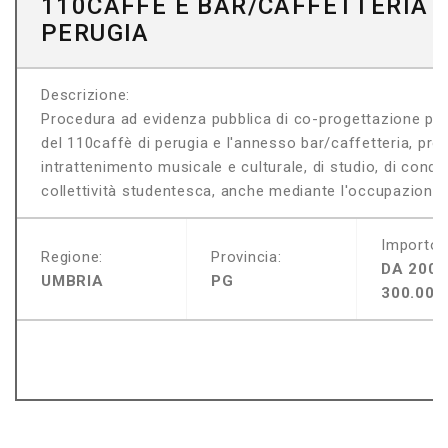
110CAFFÈ E BAR/CAFFETTERIA
PERUGIA
Descrizione:
Procedura ad evidenza pubblica di co-progettazione per 
del 110caffè di perugia e l'annesso bar/caffetteria, pr
intrattenimento musicale e culturale, di studio, di condiv
collettività studentesca, anche mediante l'occupazione di 
Importo:
Regione:
Provincia:
DA 200.
UMBRIA
PG
300.000