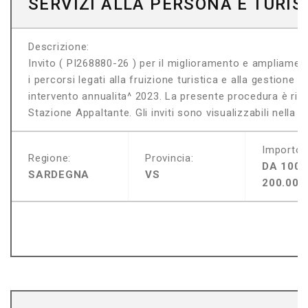
SERVIZI ALLA PERSONA E TURI
Descrizione:
Invito ( PI268880-26 ) per il miglioramento e ampliamen
i percorsi legati alla fruizione turistica e alla gestione
intervento annualita^ 2023. La presente procedura è riserv
Stazione Appaltante. Gli inviti sono visualizzabili nella sez
Importo:
Regione:
Provincia:
DA 100.
SARDEGNA
VS
200.000