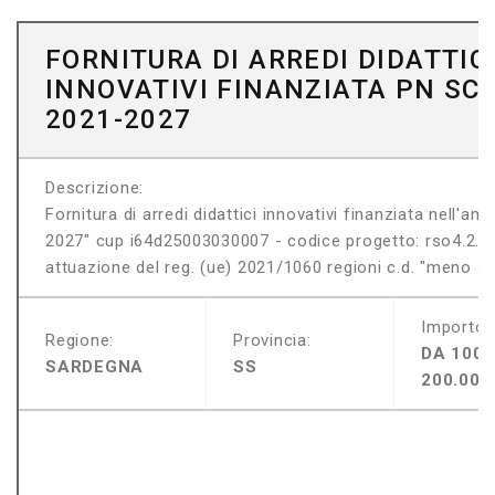
FORNITURA DI ARREDI DIDATTIC
INNOVATIVI FINANZIATA PN SC
2021-2027
Descrizione:
Fornitura di arredi didattici innovativi finanziata nell'
2027" cup i64d25003030007 - codice progetto: rso4.2.a5
attuazione del reg. (ue) 2021/1060 regioni c.d. "meno sv
Importo:
Regione:
Provincia:
DA 100.
SARDEGNA
SS
200.000