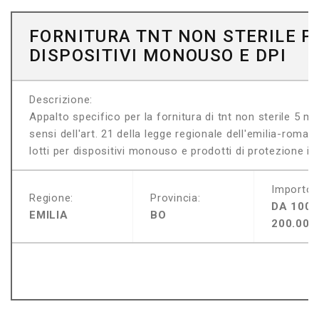
FORNITURA TNT NON STERILE P
DISPOSITIVI MONOUSO E DPI
Descrizione:
Appalto specifico per la fornitura di tnt non sterile 5 m
sensi dell'art. 21 della legge regionale dell'emilia-roma
lotti per dispositivi monouso e prodotti di protezione indi
Importo:
Regione:
Provincia:
DA 100.
EMILIA
BO
200.000