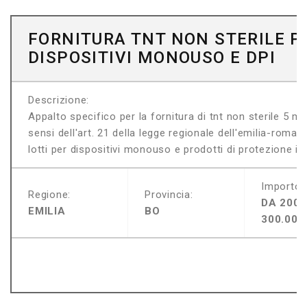
FORNITURA TNT NON STERILE P
DISPOSITIVI MONOUSO E DPI
Descrizione:
Appalto specifico per la fornitura di tnt non sterile 5 m
sensi dell'art. 21 della legge regionale dell'emilia-roma
lotti per dispositivi monouso e prodotti di protezione indi
Importo:
Regione:
Provincia:
DA 200.
EMILIA
BO
300.000