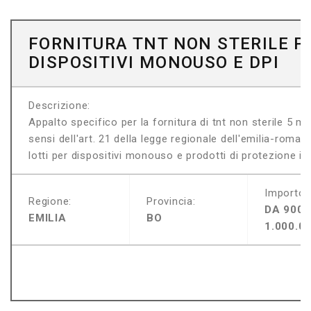
FORNITURA TNT NON STERILE P
DISPOSITIVI MONOUSO E DPI
Descrizione:
Appalto specifico per la fornitura di tnt non sterile 5 m
sensi dell'art. 21 della legge regionale dell'emilia-roma
lotti per dispositivi monouso e prodotti di protezione indi
Importo:
Regione:
Provincia:
DA 900.
EMILIA
BO
1.000.0