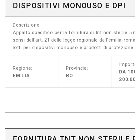
DISPOSITIVI MONOUSO E DPI
Descrizione:
Appalto specifico per la fornitura di tnt non sterile 5 m
sensi dell'art. 21 della legge regionale dell'emilia-roma
lotti per dispositivi monouso e prodotti di protezione indi
Importo:
Regione:
Provincia:
DA 100.
EMILIA
BO
200.000
FORNITURA TNT NON STERILE P