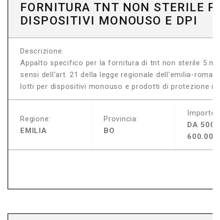
FORNITURA TNT NON STERILE P
DISPOSITIVI MONOUSO E DPI
Descrizione:
Appalto specifico per la fornitura di tnt non sterile 5 m
sensi dell'art. 21 della legge regionale dell'emilia-roma
lotti per dispositivi monouso e prodotti di protezione indi
Importo:
Regione:
Provincia:
DA 500.
EMILIA
BO
600.000