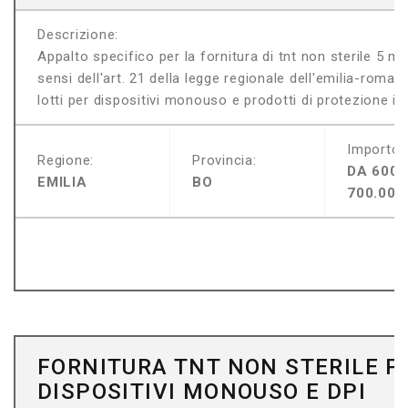
Descrizione:
Appalto specifico per la fornitura di tnt non sterile 5 m
sensi dell'art. 21 della legge regionale dell'emilia-roma
lotti per dispositivi monouso e prodotti di protezione indi
Importo:
Regione:
Provincia:
DA 600.
EMILIA
BO
700.000
FORNITURA TNT NON STERILE P
DISPOSITIVI MONOUSO E DPI