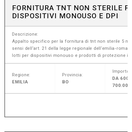
FORNITURA TNT NON STERILE P
DISPOSITIVI MONOUSO E DPI
Descrizione:
Appalto specifico per la fornitura di tnt non sterile 5 m
sensi dell'art. 21 della legge regionale dell'emilia-roma
lotti per dispositivi monouso e prodotti di protezione indi
Importo:
Regione:
Provincia:
DA 600.
EMILIA
BO
700.000