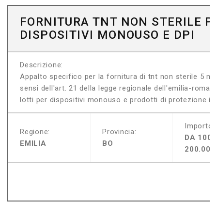
FORNITURA TNT NON STERILE P
DISPOSITIVI MONOUSO E DPI
Descrizione:
Appalto specifico per la fornitura di tnt non sterile 5 m
sensi dell'art. 21 della legge regionale dell'emilia-roma
lotti per dispositivi monouso e prodotti di protezione indi
Importo:
Regione:
Provincia:
DA 100.
EMILIA
BO
200.000