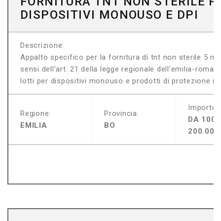
FORNITURA TNT NON STERILE P
DISPOSITIVI MONOUSO E DPI
Descrizione:
Appalto specifico per la fornitura di tnt non sterile 5 m
sensi dell'art. 21 della legge regionale dell'emilia-roma
lotti per dispositivi monouso e prodotti di protezione indi
Importo:
Regione:
Provincia:
DA 100.
EMILIA
BO
200.000