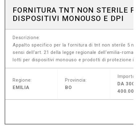
FORNITURA TNT NON STERILE P
DISPOSITIVI MONOUSO E DPI
Descrizione:
Appalto specifico per la fornitura di tnt non sterile 5 m
sensi dell'art. 21 della legge regionale dell'emilia-roma
lotti per dispositivi monouso e prodotti di protezione indi
Importo:
Regione:
Provincia:
DA 300.
EMILIA
BO
400.000