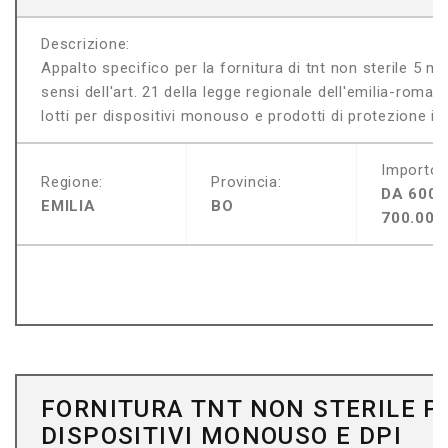
Descrizione:
Appalto specifico per la fornitura di tnt non sterile 5 m
sensi dell'art. 21 della legge regionale dell'emilia-roma
lotti per dispositivi monouso e prodotti di protezione indi
Importo:
Regione:
Provincia:
DA 600.
EMILIA
BO
700.000
FORNITURA TNT NON STERILE P
DISPOSITIVI MONOUSO E DPI