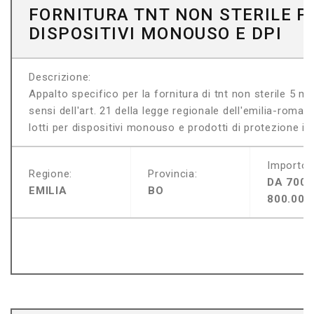
FORNITURA TNT NON STERILE P
DISPOSITIVI MONOUSO E DPI
Descrizione:
Appalto specifico per la fornitura di tnt non sterile 5 m
sensi dell'art. 21 della legge regionale dell'emilia-roma
lotti per dispositivi monouso e prodotti di protezione indi
Importo:
Regione:
Provincia:
DA 700.
EMILIA
BO
800.000