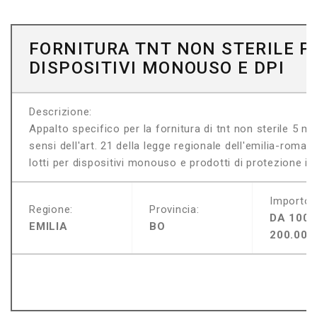
FORNITURA TNT NON STERILE P
DISPOSITIVI MONOUSO E DPI
Descrizione:
Appalto specifico per la fornitura di tnt non sterile 5 m
sensi dell'art. 21 della legge regionale dell'emilia-roma
lotti per dispositivi monouso e prodotti di protezione indi
Importo:
Regione:
Provincia:
DA 100.
EMILIA
BO
200.000