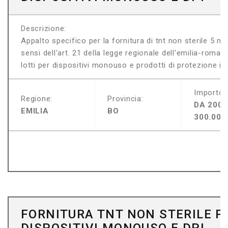
Descrizione:
Appalto specifico per la fornitura di tnt non sterile 5 m
sensi dell'art. 21 della legge regionale dell'emilia-roma
lotti per dispositivi monouso e prodotti di protezione indi
Importo:
Regione:
Provincia:
DA 200.
EMILIA
BO
300.000
FORNITURA TNT NON STERILE P