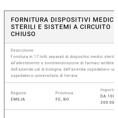
FORNITURA DISPOSITIVI MEDICI
STERILI E SISTEMI A CIRCUITO
CHIUSO
Descrizione:
Fornitura in 17 lotti separati di dispositivi medici sterili
all'allestimento e somministrazione di farmaci antiblastic
dell'azienda usl di bologna, dell'azienda ospedaliero-uni
ospedaliero-universitaria di ferrara:
Importo:
Regione:
Provincia:
DA 100.
EMILIA
FE, BO
200.000