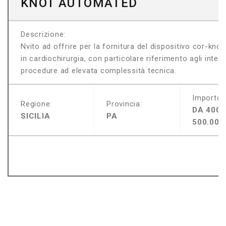
KNOT AUTOMATED
Descrizione:
Nvito ad offrire per la fornitura del dispositivo cor-k
in cardiochirurgia, con particolare riferimento agli interve
procedure ad elevata complessità tecnica.
Importo:
Regione:
Provincia:
DA 400.
SICILIA
PA
500.000